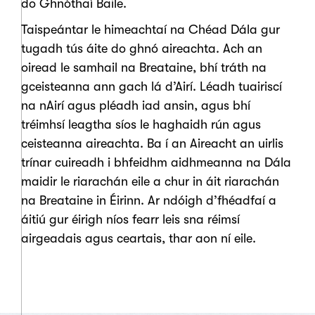
do Ghnóthaí Baile.
Taispeántar le himeachtaí na Chéad Dála gur
tugadh tús áite do ghnó aireachta. Ach an
oiread le samhail na Breataine, bhí tráth na
gceisteanna ann gach lá d’Airí. Léadh tuairiscí
na nAirí agus pléadh iad ansin, agus bhí
tréimhsí leagtha síos le haghaidh rún agus
ceisteanna aireachta. Ba í an Aireacht an uirlis
trínar cuireadh i bhfeidhm aidhmeanna na Dála
maidir le riarachán eile a chur in áit riarachán
na Breataine in Éirinn. Ar ndóigh d’fhéadfaí a
áitiú gur éirigh níos fearr leis sna réimsí
airgeadais agus ceartais, thar aon ní eile.