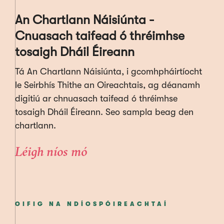
An Chartlann Náisiúnta -
Cnuasach taifead ó thréimhse
tosaigh Dháil Éireann
Tá An Chartlann Náisiúnta, i gcomhpháirtíocht
le Seirbhís Thithe an Oireachtais, ag déanamh
digitiú ar chnuasach taifead ó thréimhse
tosaigh Dháil Éireann. Seo sampla beag den
chartlann.
Léigh níos mó
OIFIG NA NDÍOSPÓIREACHTAÍ