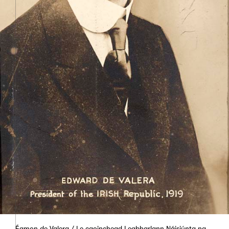
Éamon de Valera / Le caoinchead Leabharlann Náisiúnta na