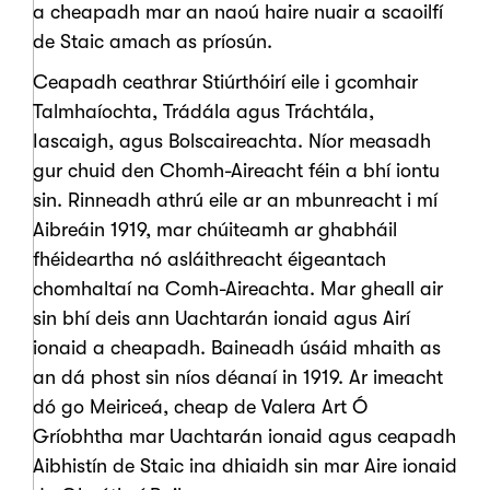
a cheapadh mar an naoú haire nuair a scaoilfí
de Staic amach as príosún.
Ceapadh ceathrar Stiúrthóirí eile i gcomhair
Talmhaíochta, Trádála agus Tráchtála,
Iascaigh, agus Bolscaireachta. Níor measadh
gur chuid den Chomh-Aireacht féin a bhí iontu
sin. Rinneadh athrú eile ar an mbunreacht i mí
Aibreáin 1919, mar chúiteamh ar ghabháil
fhéideartha nó asláithreacht éigeantach
chomhaltaí na Comh-Aireachta. Mar gheall air
sin bhí deis ann Uachtarán ionaid agus Airí
ionaid a cheapadh. Baineadh úsáid mhaith as
an dá phost sin níos déanaí in 1919. Ar imeacht
dó go Meiriceá, cheap de Valera Art Ó
Gríobhtha mar Uachtarán ionaid agus ceapadh
Aibhistín de Staic ina dhiaidh sin mar Aire ionaid