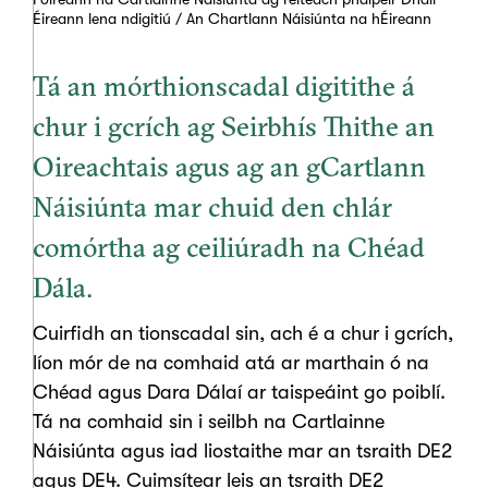
Éireann lena ndigitiú / An Chartlann Náisiúnta na hÉireann
Tá an mórthionscadal digitithe á
chur i gcrích ag Seirbhís Thithe an
Oireachtais agus ag an gCartlann
Náisiúnta mar chuid den chlár
comórtha ag ceiliúradh na Chéad
Dála.
Cuirfidh an tionscadal sin, ach é a chur i gcrích,
líon mór de na comhaid atá ar marthain ó na
Chéad agus Dara Dálaí ar taispeáint go poiblí.
Tá na comhaid sin i seilbh na Cartlainne
Náisiúnta agus iad liostaithe mar an tsraith DE2
agus DE4. Cuimsítear leis an tsraith DE2