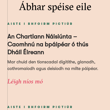
Ábhar spéise eile
AISTE I BHFOIRM PICTIÚR
An Chartlann Náisiúnta –
Caomhnú na bpáipéar ó thús
Dháil Éireann
Mar chuid den tionscadal digitithe, glanadh,
cothromaíodh agus deisíodh na mílte páipéar.
Léigh níos mó
AISTE I BHFOIRM PICTIÚR