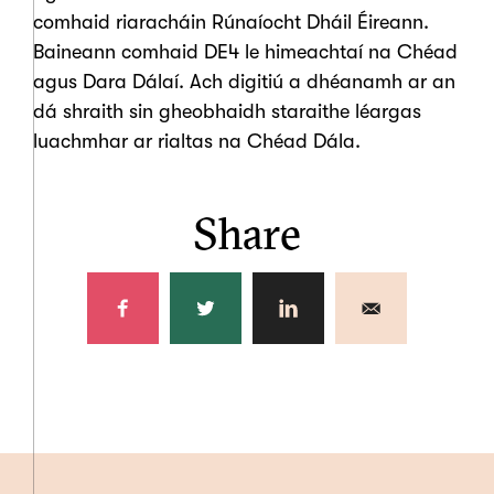
comhaid riaracháin Rúnaíocht Dháil Éireann.
Baineann comhaid DE4 le himeachtaí na Chéad
agus Dara Dálaí. Ach digitiú a dhéanamh ar an
dá shraith sin gheobhaidh staraithe léargas
luachmhar ar rialtas na Chéad Dála.
Share