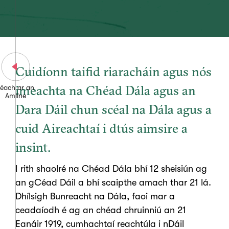
Cuidíonn taifid riaracháin agus nós
imeachta na Chéad Dála agus an
éach ar an
Amlíne
Dara Dáil chun scéal na Dála agus a
cuid Aireachtaí i dtús aimsire a
insint.
I rith shaolré na Chéad Dála bhí 12 sheisiún ag
an gCéad Dáil a bhí scaipthe amach thar 21 lá.
Dhílsigh Bunreacht na Dála, faoi mar a
ceadaíodh é ag an chéad chruinniú an 21
Eanáir 1919, cumhachtaí reachtúla i nDáil