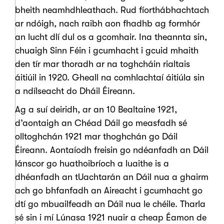
bheith neamhdhleathach. Rud fíorthábhachtach
ar ndóigh, nach raibh aon fhadhb ag formhór
an lucht dlí dul os a gcomhair. Ina theannta sin,
chuaigh Sinn Féin i gcumhacht i gcuid mhaith
den tír mar thoradh ar na toghcháin rialtais
áitiúil in 1920. Gheall na comhlachtaí áitiúla sin
a ndílseacht do Dháil Éireann.
Ag a suí deiridh, ar an 10 Bealtaine 1921,
d’aontaigh an Chéad Dáil go measfadh sé
olltoghchán 1921 mar thoghchán go Dáil
Éireann. Aontaíodh freisin go ndéanfadh an Dáil
lánscor go huathoibríoch a luaithe is a
dhéanfadh an tUachtarán an Dáil nua a ghairm
ach go bhfanfadh an Aireacht i gcumhacht go
dtí go mbuailfeadh an Dáil nua le chéile. Tharla
sé sin i mí Lúnasa 1921 nuair a cheap Éamon de