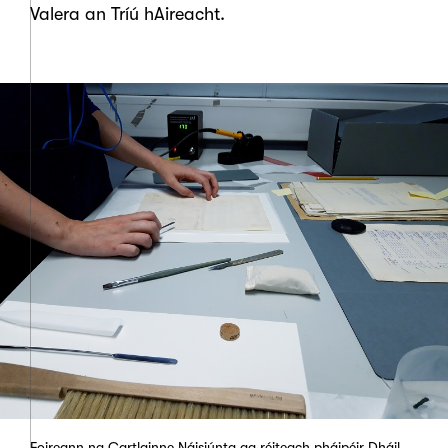
Valera an Tríú hAireacht.
Foireann na Cartlainne Náisiúnta ag réiteach pháipéir Dháil