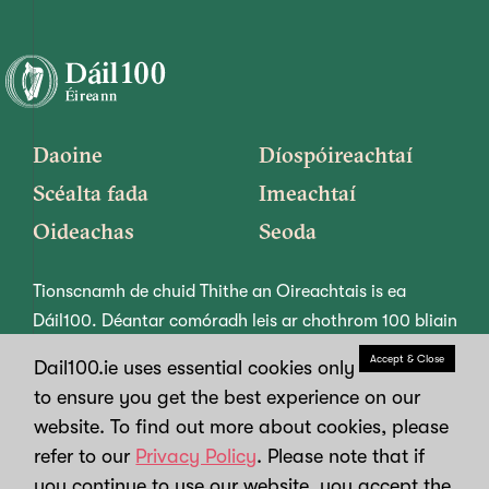
Daoine
Díospóireachtaí
Scéalta fada
Imeachtaí
Oideachas
Seoda
Tionscnamh de chuid Thithe an Oireachtais is ea
Dáil100. Déantar comóradh leis ar chothrom 100 bliain
thús an phlé pholaitiúil, na díospóireachta agus na
Accept & Close
Dail100.ie uses essential cookies only
reachtóireachta i nDáil Éireann.
to ensure you get the best experience on our
website. To find out more about cookies, please
refer to our
Privacy Policy
. Please note that if
Maidir linn
Nuacht
Cóipcheart
you continue to use our website, you accept the