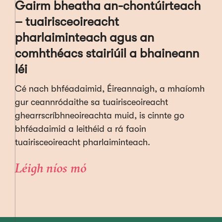
Gairm bheatha an-chontúirteach
– tuairisceoireacht
pharlaiminteach agus an
comhthéacs stairiúil a bhaineann
léi
Cé nach bhféadaimid, Éireannaigh, a mhaíomh
gur ceannródaithe sa tuairisceoireacht
ghearrscríbhneoireachta muid, is cinnte go
bhféadaimid a leithéid a rá faoin
tuairisceoireacht pharlaiminteach.
Léigh níos mó