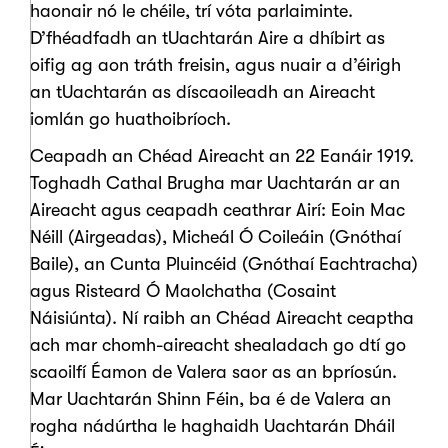
haonair nó le chéile, trí vóta parlaiminte.
D’fhéadfadh an tUachtarán Aire a dhíbirt as
oifig ag aon tráth freisin, agus nuair a d’éirigh
an tUachtarán as díscaoileadh an Aireacht
iomlán go huathoibríoch.
Ceapadh an Chéad Aireacht an 22 Eanáir 1919.
Toghadh Cathal Brugha mar Uachtarán ar an
Aireacht agus ceapadh ceathrar Airí: Eoin Mac
Néill (Airgeadas), Micheál Ó Coileáin (Gnóthaí
Baile), an Cunta Pluincéid (Gnóthaí Eachtracha)
agus Risteard Ó Maolchatha (Cosaint
Náisiúnta). Ní raibh an Chéad Aireacht ceaptha
ach mar chomh-aireacht shealadach go dtí go
scaoilfí Éamon de Valera saor as an bpríosún.
Mar Uachtarán Shinn Féin, ba é de Valera an
rogha nádúrtha le haghaidh Uachtarán Dháil