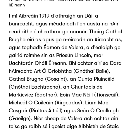
hÉireann
I mí Aibreáin 1919 d’athraigh an Dáil a
bunreacht, agus méadaíodh líon uasta na nAirí
ceadaithe ó cheathrar go naonúr. Thairg Cathal
Brugha éirí as agus go n-éireodh an Aireacht as,
agus toghadh Éamon de Valera, a d’éalaigh go
gairid roimhe sin as Príosún Lincoln, mar
Uachtarán Dháil Éireann. Bhí ochtar airí sa Dara
hAireacht: Art Ó Gríobhtha (Gnóthaí Baile),
Cathal Brugha (Cosaint), an Cunta Pluincéid
(Gnóthaí Eachtracha), an Chuntaois de
Markievicz (Saothar), Eoin Mac Néill (Tionscail),
Micheál Ó Coileáin (Airgeadas), Liam Mac
Cosgair (Rialtas Áitiúil) agus Seán Ó Ceallaigh
(Gaeilge). Níor cheap de Valera ach ochtar airí
toisc go raibh sé i gceist aige Aibhistín de Staic