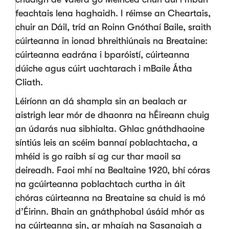
feachtais lena haghaidh. I réimse an Cheartais,
chuir an Dáil, tríd an Roinn Gnóthaí Baile, sraith
cúirteanna in ionad bhreithiúnais na Breataine:
cúirteanna eadrána i bparóistí, cúirteanna
dúiche agus cúirt uachtarach i mBaile Átha
Cliath.
Léiríonn an dá shampla sin an bealach ar
aistrigh lear mór de dhaonra na hÉireann chuig
an údarás nua sibhialta. Ghlac gnáthdhaoine
síntiús leis an scéim bannaí poblachtacha, a
mhéid is go raibh sí ag cur thar maoil sa
deireadh. Faoi mhí na Bealtaine 1920, bhí córas
na gcúirteanna poblachtach curtha in áit
chóras cúirteanna na Breataine sa chuid is mó
d’Éirinn. Bhain an gnáthphobal úsáid mhór as
na cúirteanna sin, ar mhaígh na Sasanaigh a