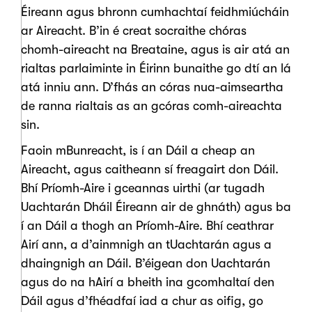
Éireann agus bhronn cumhachtaí feidhmiúcháin
ar Aireacht. B’in é creat socraithe chóras
chomh-aireacht na Breataine, agus is air atá an
rialtas parlaiminte in Éirinn bunaithe go dtí an lá
atá inniu ann. D’fhás an córas nua-aimseartha
de ranna rialtais as an gcóras comh-aireachta
sin.
Faoin mBunreacht, is í an Dáil a cheap an
Aireacht, agus caitheann sí freagairt don Dáil.
Bhí Príomh-Aire i gceannas uirthi (ar tugadh
Uachtarán Dháil Éireann air de ghnáth) agus ba
í an Dáil a thogh an Príomh-Aire. Bhí ceathrar
Airí ann, a d’ainmnigh an tUachtarán agus a
dhaingnigh an Dáil. B’éigean don Uachtarán
agus do na hAirí a bheith ina gcomhaltaí den
Dáil agus d’fhéadfaí iad a chur as oifig, go