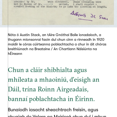
Nóta ó Austin Stack, an tAire Gnóthaí Baile ionadaíoch, a
thugann mionsonraí faoin dul chun cinn a rinneadh in 1920
maidir le córas cúirteanna poblachtacha a chur in áit chóras
breithiúnach na Breataine / An Chartlann Náisiúnta na
hÉireann
Chun a cláir shibhialta agus
mhíleata a mhaoiniú, d’eisigh an
Dáil, trína Roinn Airgeadais,
bannaí poblachtacha in Éirinn.
Bunaíodh iasacht sheachtrach freisin, agus
chuaigh de Valera go Meiriceá chun dul i mbun