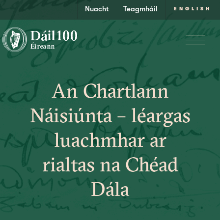
Nuacht
Teagmháil
ENGLISH
An Chartlann
Náisiúnta – léargas
luachmhar ar
rialtas na Chéad
Dála